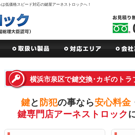
ルは低価格スピード対応の鍵屋アーネストロックへ！
横浜市泉区で鍵交換･カギのトラ
鍵
と
防犯
の事なら
安心料金
鍵専門店アーネストロック