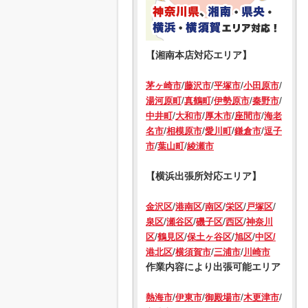
【湘南本店対応エリア】
/
/
/
/
茅ヶ崎市
藤沢市
平塚市
小田原市
/
/
/
/
湯河原町
真鶴町
伊勢原市
秦野市
/
/
/
/
中井町
大和市
厚木市
座間市
海老
/
/
/
/
名市
相模原市
愛川町
鎌倉市
逗子
/
/
市
葉山町
綾瀬市
【横浜出張所対応エリア】
/
/
/
/
/
金沢区
港南区
南区
栄区
戸塚区
/
/
/
/
泉区
瀬谷区
磯子区
西区
神奈川
/
/
/
/
区
鶴見区
保土ヶ谷区
旭区
中区/
/
/
/
港北区
横須賀市
三浦市
川崎市
作業内容により出張可能エリア
/
/
/
/
熱海市
伊東市
御殿場市
木更津市