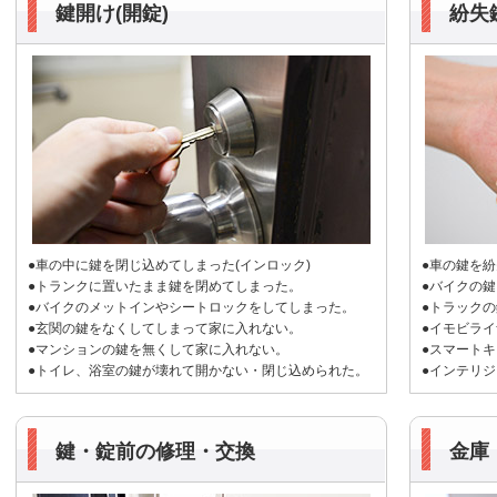
鍵開け(開錠)
紛失
●車の中に鍵を閉じ込めてしまった(インロック)
●車の鍵を
●トランクに置いたまま鍵を閉めてしまった。
●バイクの
●バイクのメットインやシートロックをしてしまった。
●トラック
●玄関の鍵をなくしてしまって家に入れない。
●イモビラ
●マンションの鍵を無くして家に入れない。
●スマート
●トイレ、浴室の鍵が壊れて開かない・閉じ込められた。
●インテリ
鍵・錠前の修理・交換
金庫