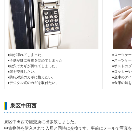
●鍵が壊れてしまった。
●スーツケ
●子供が鍵に異物を詰めてしまった
●スーツケ
●鍵穴でカギが折れてしまった。
●ポストの
●鍵を交換したい。
●ロッカー
●防犯対策のカギに換えたい。
●金庫のダ
●デジタル式のカギを取付たい。
●金庫の鍵
泉区中田西
泉区中田西で鍵交換に出張致しました。
中古物件を購入されて入居と同時に交換です。事前にメールで写真を