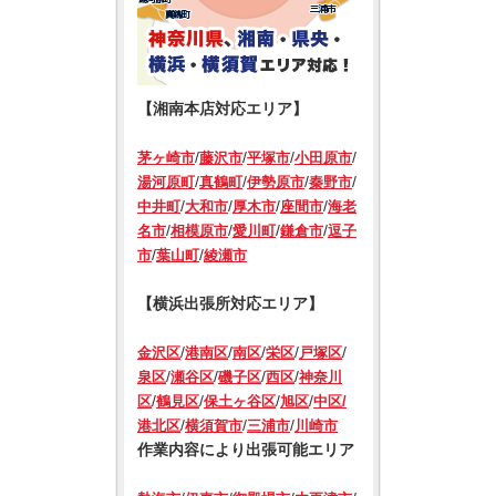
【湘南本店対応エリア】
/
/
/
/
茅ヶ崎市
藤沢市
平塚市
小田原市
/
/
/
/
湯河原町
真鶴町
伊勢原市
秦野市
/
/
/
/
中井町
大和市
厚木市
座間市
海老
/
/
/
/
名市
相模原市
愛川町
鎌倉市
逗子
/
/
市
葉山町
綾瀬市
【横浜出張所対応エリア】
/
/
/
/
/
金沢区
港南区
南区
栄区
戸塚区
/
/
/
/
泉区
瀬谷区
磯子区
西区
神奈川
/
/
/
/
区
鶴見区
保土ヶ谷区
旭区
中区/
/
/
/
港北区
横須賀市
三浦市
川崎市
作業内容により出張可能エリア