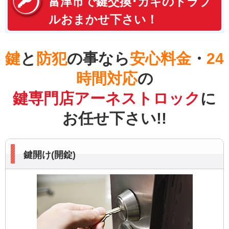
富津市で鍵交換･カギのトラブ
ルおまかせ下さい！
鍵
と
防犯
の事なら
安心料金
・
24
時間対応
の
鍵専門店アーネストロック
に
お任せ下さい!!
鍵開け(開錠)